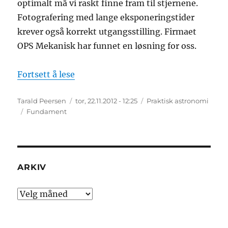
optimalt må vi raskt finne fram til stjernene.
Fotografering med lange eksponeringstider
krever også korrekt utgangsstilling. Firmaet
OPS Mekanisk har funnet en løsning for oss.
«Nytt regulerbart fundament»
Fortsett å lese
Forfatter
Publisert
Kategorier
Tarald Peersen
tor, 22.11.2012 - 12:25
Praktisk astronomi
Stikkord
Fundament
ARKIV
Arkiv