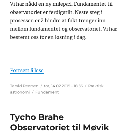
Vi har nådd en ny milepæl. Fundamentet til
observatoriet er ferdigstilt. Neste steg i
prosessen er å hindre at fukt trenger inn
mellom fundamentet og observatoriet. Vi har
bestemt oss for en løsning i dag.
«Fundamentet ferdig 12.02.2019»
Fortsett å lese
Forfatter
Publisert
Kategorier
Tarald Peersen
tor, 14.02.2019 - 18:56
Praktisk
Stikkord
astronomi
Fundament
Tycho Brahe
Observatoriet til Møvik