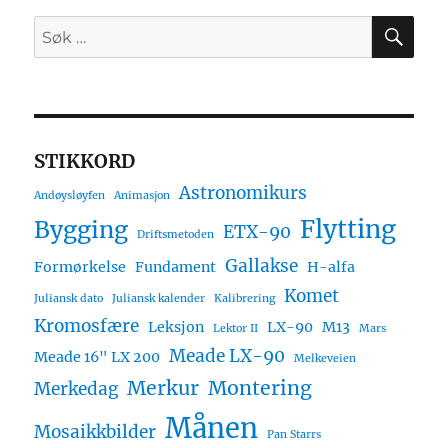
SØ
Søk
etter:
STIKKORD
Astronomikurs
Andøysløyfen
Animasjon
Flytting
Bygging
ETX-90
Driftsmetoden
Gallakse
Formørkelse
Fundament
H-alfa
Komet
Juliansk dato
Juliansk kalender
Kalibrering
Kromosfære
Leksjon
LX-90
M13
Lektor II
Mars
Meade LX-90
Meade 16" LX 200
Melkeveien
Merkur
Montering
Merkedag
Månen
Mosaikkbilder
Pan Starrs