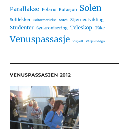
Solen
Parallakse
Polaris
Rotasjon
Solflekker
Stjerneutvikling
Solformørkelse
Stitch
Studenter
Teleskop
Synkronisering
Tåke
Venuspassasje
Vigvoll
Vårjevndøgn
VENUSPASSASJEN 2012