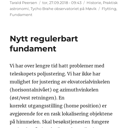
Forfatter
Publisert
Kategorier
Tarald Peersen
tor, 27.09.2018 - 09:43
Historie
,
Praktisk
Stikkord
astronomi
,
Tycho Brahe observatoriet på Møvik
Flytting
,
Fundament
Nytt regulerbart
fundament
Vi har over lengre tid hatt problemer med
teleskopets poljustering. Vi har ikke har
mulighet for justering av ekvatorialvinkelen
(horisontalnivået) og azimuthvinkelen
(øst/vest retningen). En
korrekt utgangsstilling (home position) er
avgjørende for en rask lokalisering objektene
på himmelen. Skal besøkstjenesten fungere