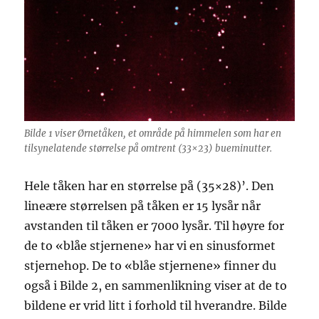
Bilde 1 viser Ørnetåken, et område på himmelen som har en
tilsynelatende størrelse på omtrent (33×23) bueminutter.
Hele tåken har en størrelse på (35×28)’. Den
lineære størrelsen på tåken er 15 lysår når
avstanden til tåken er 7000 lysår. Til høyre for
de to «blåe stjernene» har vi en sinusformet
stjernehop. De to «blåe stjernene» finner du
også i Bilde 2, en sammenlikning viser at de to
bildene er vrid litt i forhold til hverandre. Bilde