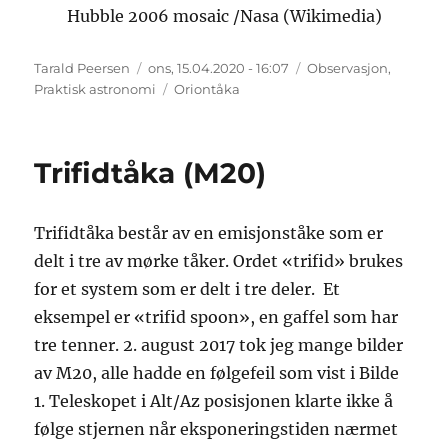
Hubble 2006 mosaic /Nasa (Wikimedia)
Forfatter
Publisert
Kategorier
Tarald Peersen
ons, 15.04.2020 - 16:07
Observasjon
,
Stikkord
Praktisk astronomi
Oriontåka
Trifidtåka (M20)
Trifidtåka består av en emisjonståke som er
delt i tre av mørke tåker. Ordet «trifid» brukes
for et system som er delt i tre deler. Et
eksempel er «trifid spoon», en gaffel som har
tre tenner. 2. august 2017 tok jeg mange bilder
av M20, alle hadde en følgefeil som vist i Bilde
1. Teleskopet i Alt/Az posisjonen klarte ikke å
følge stjernen når eksponeringstiden nærmet