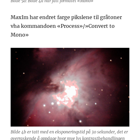
Bilde 5a: Bilde 4a har fått formatet «Mono»
MaxIm har endret farge pikslene til gråtoner
vha kommandoen «Process»/»Convert to
Mono»
Bilde 4b er tatt med en eksponeringstid på 30 sekunder, det er
overraskende å oppdage hvor mye lys kontrastbehandlingen