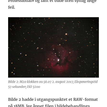
Professional» og fant et bilde uten synlig følge
feil.
Bilde 2: M20 klokken 00.56.07 2. august 2017; Eksponeringstid
57 sekunder; ISO 3200
Bilde 2 hadde i utgangspunktet et RAW-format
på 18MB. Jeg åpnet filen i bildebehandlings