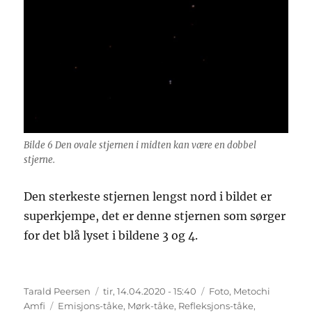
Bilde 6 Den ovale stjernen i midten kan være en dobbel
stjerne.
Den sterkeste stjernen lengst nord i bildet er
superkjempe, det er denne stjernen som sørger
for det blå lyset i bildene 3 og 4.
Forfatter
Publisert
Kategorier
Tarald Peersen
tir, 14.04.2020 - 15:40
Foto
,
Metochi
Stikkord
Amfi
Emisjons-tåke
,
Mørk-tåke
,
Refleksjons-tåke
,