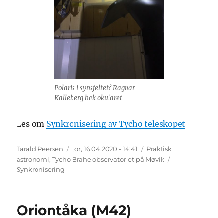
Polaris i synsfeltet? Ragnar
Kalleberg bak okularet
Les om
Synkronisering av Tycho teleskopet
Forfatter
Publisert
Kategorier
Tarald Peersen
tor, 16.04.2020 - 14:41
Praktisk
Stikkord
astronomi
,
Tycho Brahe observatoriet på Møvik
Synkronisering
Oriontåka (M42)