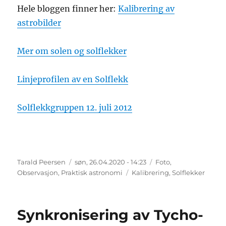
Hele bloggen finner her:
Kalibrering av
astrobilder
Mer om solen og solflekker
Linjeprofilen av en Solflekk
Solflekkgruppen 12. juli 2012
Forfatter
Publisert
Kategorier
Tarald Peersen
søn, 26.04.2020 - 14:23
Foto
,
Stikkord
Observasjon
,
Praktisk astronomi
Kalibrering
,
Solflekker
Synkronisering av Tycho-