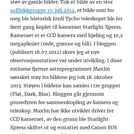
støv av gamle bilder. Tok et bilde av en stor
solflekkgruppe 15. juli 2012
, et bilde som for
meg ble historisk fordi Tycho teleskopet ble for
først gang koplet til kameraet Starlight Xpress.
Kameraet er et CCD kamera med kjøling og 10,2
megapiksler (røde, grønne og blå). I bloggen
(publisert 16.07.2012) skrev jeg at nye
observasjonsrutiner var under utvikling. I disse
rutinene fjerner astroprogrammet MaxIm
uønsket støy fra bildene jeg tok 18. oktober
2013. Støyen i bildene kan samles i tre grupper
(Flat, Dark, Bias). Bloggen går gjennom
prosedyren for sammenkopling av kamera og
teleskop. MaxIm har ikke utviklet driver for
CCD kameraet, av den grunn ble Starlight
Xpress skiftet ut og erstattet med Canon EOS