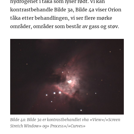
hydrogenet i tåka som lyser rødt. Vi kan
kontrastbehandle Bilde 3a, Bilde 4a viser Orion
tåka etter behandlingen, vi ser flere mørke
områder, områder som består av gass og støv.
Bilde 4a: Bilde 3a er kontrastbehandlet vha «View»/»Screen
Stretch Window» og» Process»/»Curves»