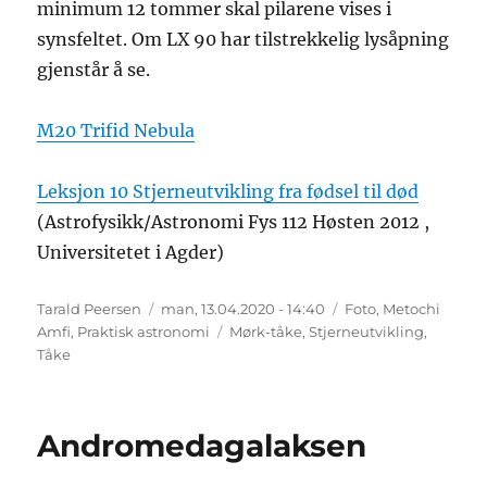
minimum 12 tommer skal pilarene vises i
synsfeltet. Om LX 90 har tilstrekkelig lysåpning
gjenstår å se.
M20 Trifid Nebula
Leksjon 10 Stjerneutvikling fra fødsel til død
(Astrofysikk/Astronomi Fys 112 Høsten 2012 ,
Universitetet i Agder)
Forfatter
Publisert
Kategorier
Tarald Peersen
man, 13.04.2020 - 14:40
Foto
,
Metochi
Stikkord
Amfi
,
Praktisk astronomi
Mørk-tåke
,
Stjerneutvikling
,
Tåke
Andromedagalaksen