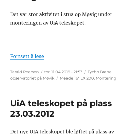
Det var stor aktivitet i stua op Møvig under
monteringen av UiA teleskopet.
«Astrokafé 9. april 2019 – Astronomi 
Fortsett å lese
Forfatter
Publisert
Kategorier
Tarald Peersen
tor, 11.04.2019 - 21:53
Tycho Brahe
Stikkord
observatoriet på Møvik
Meade 16" LX 200
,
Montering
UiA teleskopet på plass
23.03.2012
Det nye UIA teleskopet ble løftet på plass av