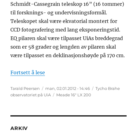
Schmidt-Cassegrain teleskop 16” (16 tommer)
til forsknings- og undervisningsformål.
Teleskopet skal være ekvatorial montert for
CCD fotografering med lang eksponeringstid.
EQ pilaren skal være tilpasset UiAs breddegrad
som er 58 grader og lengden av pilaren skal
være tilpasset en deklinasjonshøyde på 170 cm.
«Universitetet i Agder får nytt telesk
Fortsett å lese
Forfatter
Publisert
Kategorier
Tarald Peersen
man, 02.01.2012 - 14:46
Tycho Brahe
Stikkord
observatoriet på UiA
Meade 16" LX 200
ARKIV