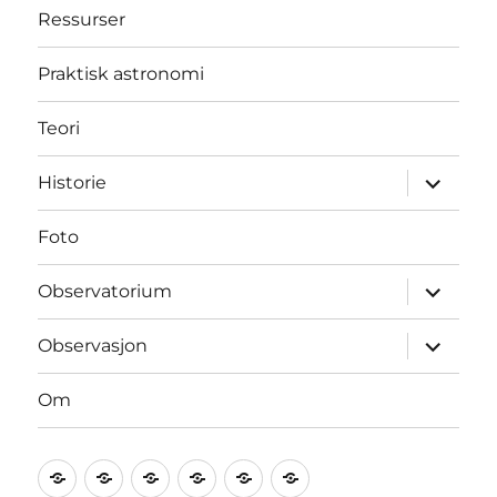
Ressurser
Praktisk astronomi
Teori
Utvid
Historie
underme
Foto
Utvid
Observatorium
underme
Utvid
Observasjon
underme
Om
Praktisk
Teori
Historie
Foto
Observatorium
Observasjon