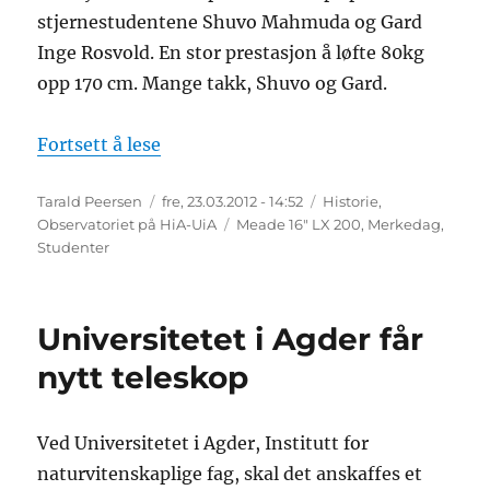
stjernestudentene Shuvo Mahmuda og Gard
Inge Rosvold. En stor prestasjon å løfte 80kg
opp 170 cm. Mange takk, Shuvo og Gard.
«UiA teleskopet på plass 23.03.2012»
Fortsett å lese
Forfatter
Publisert
Kategorier
Tarald Peersen
fre, 23.03.2012 - 14:52
Historie
,
Stikkord
Observatoriet på HiA-UiA
Meade 16" LX 200
,
Merkedag
,
Studenter
Universitetet i Agder får
nytt teleskop
Ved Universitetet i Agder, Institutt for
naturvitenskaplige fag, skal det anskaffes et