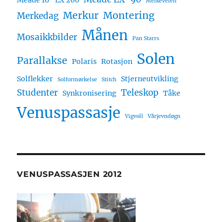
Meade 16" LX 200
Melkeveien
Merkur
Montering
Merkedag
Månen
Mosaikkbilder
Pan Starrs
Solen
Parallakse
Polaris
Rotasjon
Solflekker
Stjerneutvikling
Solformørkelse
Stitch
Studenter
Teleskop
Synkronisering
Tåke
Venuspassasje
Vigvoll
Vårjevndøgn
VENUSPASSASJEN 2012