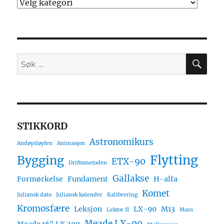
Kategorier
SØ
Søk
etter:
STIKKORD
Astronomikurs
Andøysløyfen
Animasjon
Flytting
Bygging
ETX-90
Driftsmetoden
Gallakse
Formørkelse
Fundament
H-alfa
Komet
Juliansk dato
Juliansk kalender
Kalibrering
Kromosfære
Leksjon
LX-90
M13
Lektor II
Mars
Meade LX-90