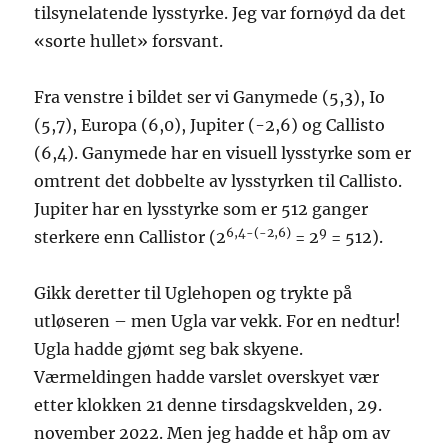
tilsynelatende lysstyrke. Jeg var fornøyd da det
«sorte hullet» forsvant.
Fra venstre i bildet ser vi Ganymede (5,3), Io
(5,7), Europa (6,0), Jupiter (-2,6) og Callisto
(6,4). Ganymede har en visuell lysstyrke som er
omtrent det dobbelte av lysstyrken til Callisto.
Jupiter har en lysstyrke som er 512 ganger
6,4-(-2,6)
9
sterkere enn Callistor (2
= 2
= 512).
Gikk deretter til Uglehopen og trykte på
utløseren – men Ugla var vekk. For en nedtur!
Ugla hadde gjømt seg bak skyene.
Værmeldingen hadde varslet overskyet vær
etter klokken 21 denne tirsdagskvelden, 29.
november 2022. Men jeg hadde et håp om av