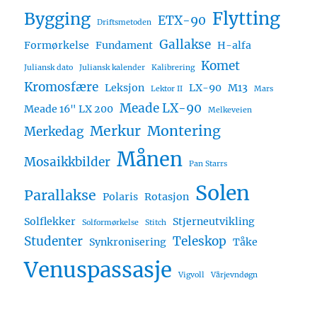
Flytting
Bygging
ETX-90
Driftsmetoden
Gallakse
Formørkelse
Fundament
H-alfa
Komet
Juliansk dato
Juliansk kalender
Kalibrering
Kromosfære
Leksjon
LX-90
M13
Lektor II
Mars
Meade LX-90
Meade 16" LX 200
Melkeveien
Merkur
Montering
Merkedag
Månen
Mosaikkbilder
Pan Starrs
Solen
Parallakse
Polaris
Rotasjon
Solflekker
Stjerneutvikling
Solformørkelse
Stitch
Studenter
Teleskop
Synkronisering
Tåke
Venuspassasje
Vigvoll
Vårjevndøgn