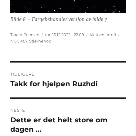
Bilde 8 – Fargebehandlet versjon av bilde 7
Forfatter
Publisert
Kategorier
Stikkor
Tarald Peersen
tor, 15.12.2022 - 22:09
Metochi Amfi
NGC 457
,
Stjernehop
Innleggsnavigasjon
TIDLIGERE
Takk for hjelpen Ruzhdi
Forrige
innlegg:
NESTE
Dette er det helt store om
Neste
innlegg:
dagen …