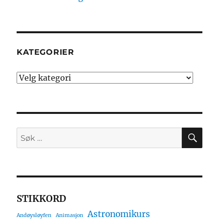
KATEGORIER
Kategorier
SØ
Søk
etter:
STIKKORD
Astronomikurs
Andøysløyfen
Animasjon