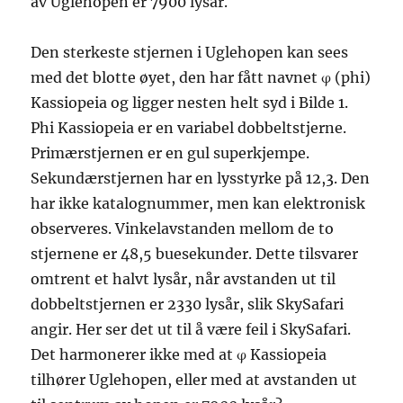
av Uglehopen er 7900 lysår.
Den sterkeste stjernen i Uglehopen kan sees
med det blotte øyet, den har fått navnet φ (phi)
Kassiopeia og ligger nesten helt syd i Bilde 1.
Phi Kassiopeia er en variabel dobbeltstjerne.
Primærstjernen er en gul superkjempe.
Sekundærstjernen har en lysstyrke på 12,3. Den
har ikke katalognummer, men kan elektronisk
observeres. Vinkelavstanden mellom de to
stjernene er 48,5 buesekunder. Dette tilsvarer
omtrent et halvt lysår, når avstanden ut til
dobbeltstjernen er 2330 lysår, slik SkySafari
angir. Her ser det ut til å være feil i SkySafari.
Det harmonerer ikke med at φ Kassiopeia
tilhører Uglehopen, eller med at avstanden ut