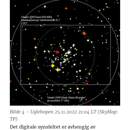
Bilde 4 – Uglehopen 25.11.2022 21:04 LT (SkyMap:
TP)
Det digitale synsfeltet er avhengig av